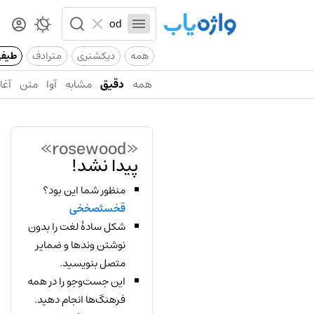
همه
دیکشنری
مترادف
طیف
همه
دقیق
مشابه
آوا
متن
آغاز
«rosewood»
پیدا نشد!
منظور شما این بود؟
قخسثصخخی
شکل سادهٔ لغت را بدون
نوشتن وندها و ضمایر
متصل بنویسید.
این جست‌وجو را در همه
فرهنگ‌ها انجام دهید.