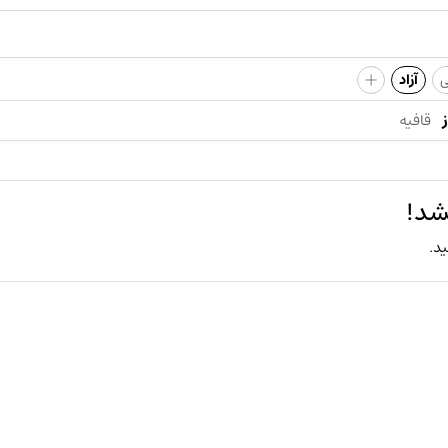
+
ی
آزاد
قافیه
شد!
ید.