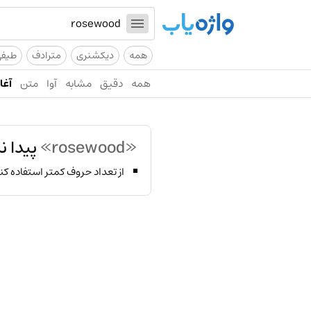
همه
دیکشنری
مترادف
طیف
همه
دقیق
مشابه
آوا
متن
آغاز
«rosewood»
پیدا ن
از تعداد حروف کمتر استفاده کن