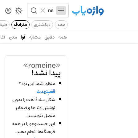
همه
دیکشنری
مترادف
طیف
همه
دقیق
مشابه
آوا
متن
آغاز
«romeine»
پیدا نشد!
منظور شما این بود؟
قخپثهدث
شکل سادهٔ لغت را بدون
نوشتن وندها و ضمایر
متصل بنویسید.
این جست‌وجو را در همه
فرهنگ‌ها انجام دهید.