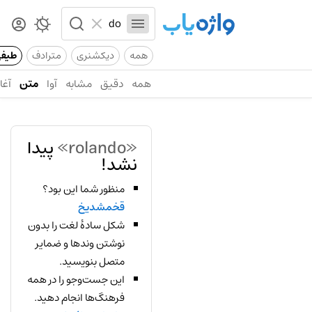
همه
دیکشنری
مترادف
طیف
همه
دقیق
مشابه
آوا
متن
آغاز
«rolando»
پیدا
نشد!
منظور شما این بود؟
قخمشدیخ
شکل سادهٔ لغت را بدون
نوشتن وندها و ضمایر
متصل بنویسید.
این جست‌وجو را در همه
فرهنگ‌ها انجام دهید.