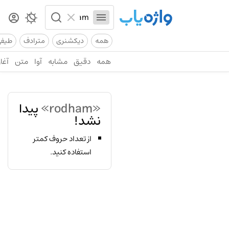
همه
دیکشنری
مترادف
طیف
همه
دقیق
مشابه
آوا
متن
آغاز
«rodham»
پیدا
نشد!
از تعداد حروف کمتر
استفاده کنید.