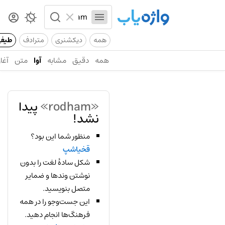
همه
دیکشنری
مترادف
طیف
همه
دقیق
مشابه
آوا
متن
آغاز
«rodham»
پیدا
نشد!
منظور شما این بود؟
قخیاشپ
شکل سادهٔ لغت را بدون
نوشتن وندها و ضمایر
متصل بنویسید.
این جست‌وجو را در همه
فرهنگ‌ها انجام دهید.