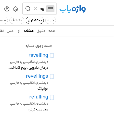
همه
دیکشنری
مترادف
طیف
همه
دقیق
مشابه
آوا
متن
آغا
جست‌وجوی مشابه
ravelling
دیکشنری انگلیسی به فارسی
درمان دارویی، پیچ انداختن در، گره دار کردن
revellings
دیکشنری انگلیسی به فارسی
رولینگ
refalling
دیکشنری انگلیسی به فارسی
مخالفت کردن