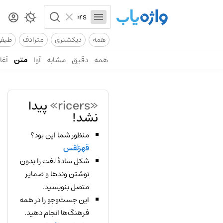
همه
دیکشنری
مترادف
طیف
همه
دقیق
مشابه
آوا
متن
آغاز
«ricers»
پیدا
نشد!
منظور شما این بود؟
قهزثقس
شکل سادهٔ لغت را بدون
نوشتن وندها و ضمایر
متصل بنویسید.
این جست‌وجو را در همه
فرهنگ‌ها انجام دهید.