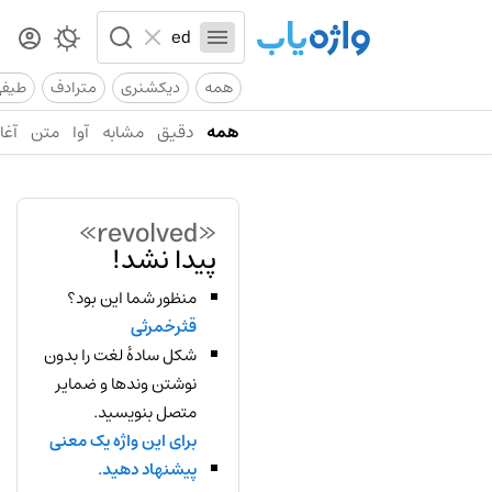
همه
دیکشنری
مترادف
طیف
همه
دقیق
مشابه
آوا
متن
آغاز
«revolved»
پیدا نشد!
منظور شما این بود؟
قثرخمرثی
شکل سادهٔ لغت را بدون
نوشتن وندها و ضمایر
متصل بنویسید.
برای این واژه یک معنی
پیشنهاد دهید.