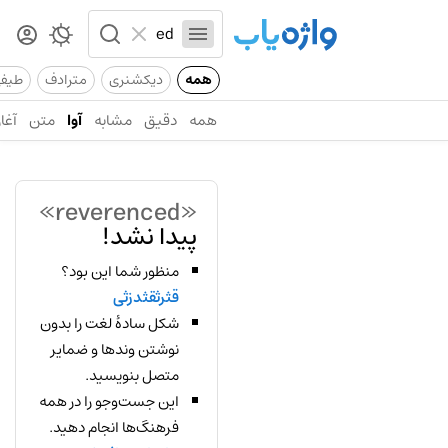
همه
دیکشنری
مترادف
طیف
همه
دقیق
مشابه
آوا
متن
آغاز
«reverenced»
پیدا نشد!
منظور شما این بود؟
قثرثقثدزثی
شکل سادهٔ لغت را بدون
نوشتن وندها و ضمایر
متصل بنویسید.
این جست‌وجو را در همه
فرهنگ‌ها انجام دهید.