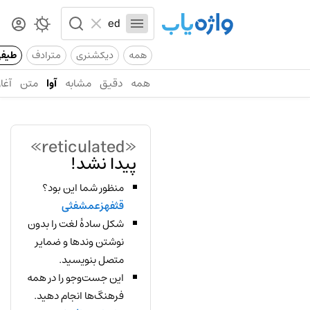
همه
دیکشنری
مترادف
طیف
همه
دقیق
مشابه
آوا
متن
آغاز
«reticulated»
پیدا نشد!
منظور شما این بود؟
قثفهزعمشفثی
شکل سادهٔ لغت را بدون
نوشتن وندها و ضمایر
متصل بنویسید.
این جست‌وجو را در همه
فرهنگ‌ها انجام دهید.