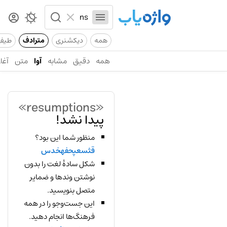
همه
دیکشنری
مترادف
طیف
همه
دقیق
مشابه
آوا
متن
آغاز
«resumptions»
پیدا نشد!
منظور شما این بود؟
قثسعپحفهخدس
شکل سادهٔ لغت را بدون
نوشتن وندها و ضمایر
متصل بنویسید.
این جست‌وجو را در همه
فرهنگ‌ها انجام دهید.