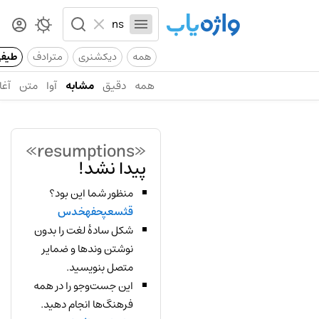
همه
دیکشنری
مترادف
طیف
همه
دقیق
مشابه
آوا
متن
آغا
«resumptions»
پیدا نشد!
منظور شما این بود؟
قثسعپحفهخدس
شکل سادهٔ لغت را بدون
نوشتن وندها و ضمایر
متصل بنویسید.
این جست‌وجو را در همه
فرهنگ‌ها انجام دهید.