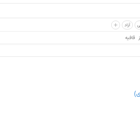
+
ی
آزاد
قافیه
ی)