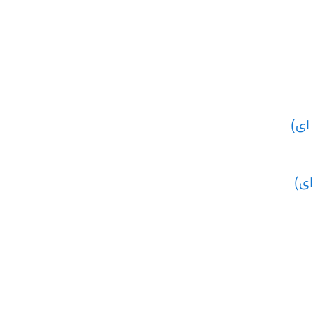
ای)
ی)