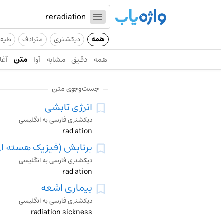
همه
دیکشنری
مترادف
طیف
همه
دقیق
مشابه
آوا
متن
آغاز
جست‌وجوی متن
انرژی تابشی
دیکشنری فارسی به انگلیسی
radiation
برتابش (فیزیک هسته ا
دیکشنری فارسی به انگلیسی
radiation
بیماری اشعه
دیکشنری فارسی به انگلیسی
radiation sickness