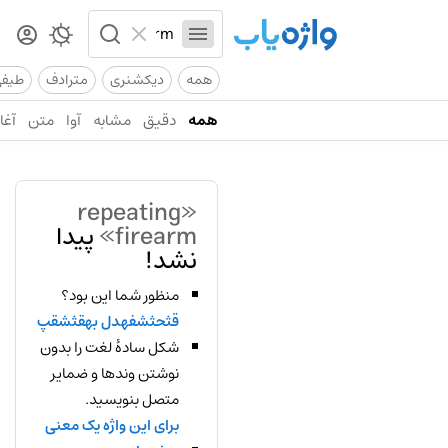
همه
دیکشنری
مترادف
طیف
همه
دقیق
مشابه
آوا
متن
آغاز
«repeating
firearm»
پیدا
نشد!
منظور شما این بود؟
قثحثشفهدل بهقثشقپ
شکل سادهٔ لغت را بدون
نوشتن وندها و ضمایر
متصل بنویسید.
برای این واژه یک معنی