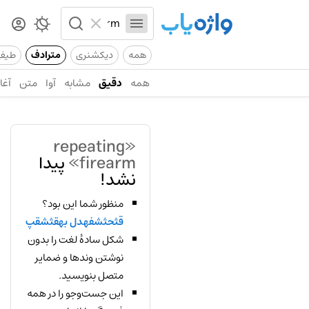
همه
دیکشنری
مترادف
طیف
همه
دقیق
مشابه
آوا
متن
آغاز
«repeating
firearm»
پیدا
نشد!
منظور شما این بود؟
قثحثشفهدل بهقثشقپ
شکل سادهٔ لغت را بدون
نوشتن وندها و ضمایر
متصل بنویسید.
این جست‌وجو را در همه