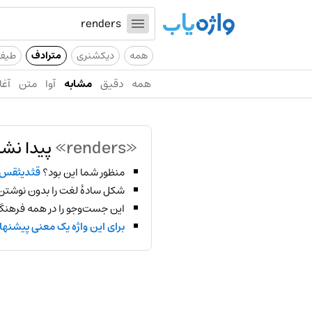
همه
دیکشنری
مترادف
طیف
همه
دقیق
مشابه
آوا
متن
آغا
«renders»
پیدا نشد
منظور شما این بود؟
قثدیثقس
شکل سادهٔ لغت را بدون نوشتن
این جست‌وجو را در همه فرهنگ‌
برای این واژه یک معنی پیشنها