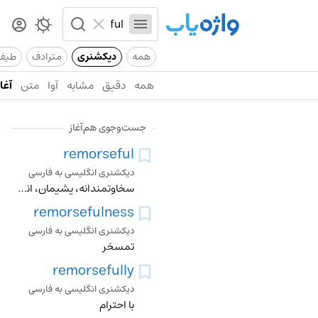
همه
دیکشنری
مترادف
طیف
همه
دقیق
مشابه
آوا
متن
آغاز
جست‌وجوی هم‌آغاز
remorseful
دیکشنری انگلیسی به فارسی
سخاوتمندانه، پشیمان، اندوهناک، نادم
remorsefulness
دیکشنری انگلیسی به فارسی
تمسخر
remorsefully
دیکشنری انگلیسی به فارسی
با احترام