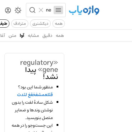
همه
دیکشنری
مترادف
طیف
همه
دقیق
مشابه
آوا
متن
آغاز
«regulatory
gene»
پیدا
نشد!
منظور شما این بود؟
قثلعمشفخقغ لثدث
شکل سادهٔ لغت را بدون
نوشتن وندها و ضمایر
متصل بنویسید.
این جست‌وجو را در همه