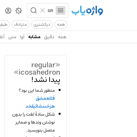
همه
دیکشنری
مترادف
طیف
همه
دقیق
مشابه
آوا
متن
آغا
«regular
icosahedron»
پیدا نشد!
منظور شما این بود؟
قثلعمشق
هزخسشاثیقخد
شکل سادهٔ لغت را بدون
نوشتن وندها و ضمایر
متصل بنویسید.