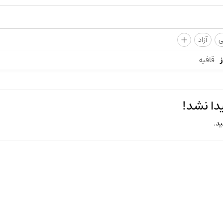
+
ی
آزاد
قافیه
دا نشد!
ید.