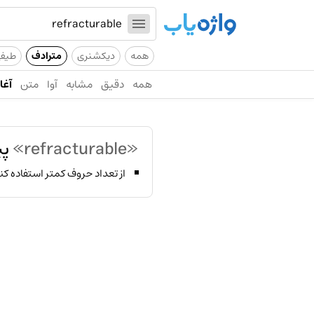
همه
دیکشنری
مترادف
طیف
همه
دقیق
مشابه
آوا
متن
آغاز
«refracturable»
پی
از تعداد حروف کمتر استفاده کن