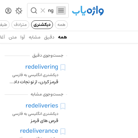
همه
دیکشنری
مترادف
طیف
همه
دقیق
مشابه
آوا
متن
آغاز
جست‌وجوی دقیق
redelivering
دیکشنری انگلیسی به فارسی
قرمز کردن، از نو نجات دادن، دوباره مستخلص کردن، دوباره تحویل دادن
جست‌وجوی مشابه
redeliveries
دیکشنری انگلیسی به فارسی
قرص های قرمز
redeliverance