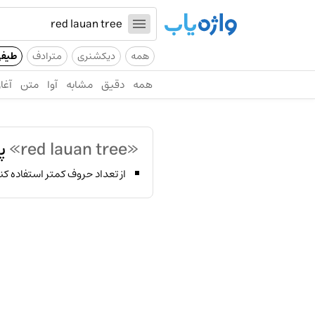
همه
دیکشنری
مترادف
طیف
همه
دقیق
مشابه
آوا
متن
آغاز
«red lauan tree»
پی
از تعداد حروف کمتر استفاده کن