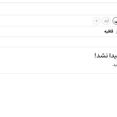
+
ی
آزاد
قافیه
دا نشد!
ید.