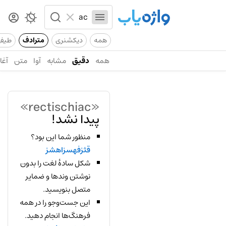
همه
دیکشنری
مترادف
طیف
همه
دقیق
مشابه
آوا
متن
آغاز
«rectischiac»
پیدا نشد!
منظور شما این بود؟
قثزفهسزاهشز
شکل سادهٔ لغت را بدون
نوشتن وندها و ضمایر
متصل بنویسید.
این جست‌وجو را در همه
فرهنگ‌ها انجام دهید.