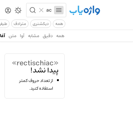
همه
دیکشنری
مترادف
طیف
همه
دقیق
مشابه
آوا
متن
آغاز
«rectischiac»
پیدا نشد!
از تعداد حروف کمتر
استفاده کنید.