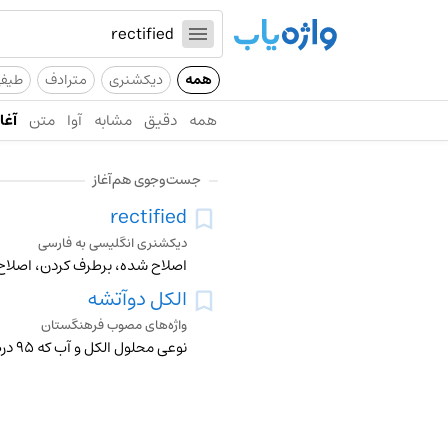
همه
دیکشنری
مترادف
طیف
همه
دقیق
مشابه
آوا
متن
آغاز
جست‌وجوی هم‌آغاز
rectified
دیکشنری انگلیسی به فارسی
اصلاح شده، برطرف کردن، اصلاح
الکل دوآتشه
واژه‌های مصوب فرهنگستان
نوعی محلول الکل و آب که 95 درصد حجمی آن اتیل‌الکل است و ازطریق تقطیر به‌ دست می‌آید