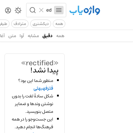
همه
دیکشنری
مترادف
طیف
همه
دقیق
مشابه
آوا
متن
آغاز
«rectified»
پیدا نشد!
منظور شما این بود؟
قثزفهبهثی
شکل سادهٔ لغت را بدون
نوشتن وندها و ضمایر
متصل بنویسید.
این جست‌وجو را در همه
فرهنگ‌ها انجام دهید.