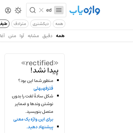
همه
دیکشنری
مترادف
طیف
همه
دقیق
مشابه
آوا
متن
آغاز
«rectified»
پیدا نشد!
منظور شما این بود؟
قثزفهبهثی
شکل سادهٔ لغت را بدون
نوشتن وندها و ضمایر
متصل بنویسید.
برای این واژه یک معنی
پیشنهاد دهید.