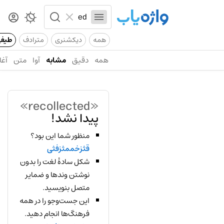
همه
دیکشنری
مترادف
طیف
همه
دقیق
مشابه
آوا
متن
آغا
«recollected»
پیدا نشد!
منظور شما این بود؟
قثزخممثزفثی
شکل سادهٔ لغت را بدون
نوشتن وندها و ضمایر
متصل بنویسید.
این جست‌وجو را در همه
فرهنگ‌ها انجام دهید.