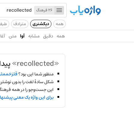
26 فرهنگ
همه
دیکشنری
مترادف
طیف
همه
دقیق
مشابه
آوا
متن
آغاز
«recollected»
پیدا
منظور شما این بود؟
قثزخممثز
شکل سادهٔ لغت را بدون نوشتن
این جست‌وجو را در همه فرهنگ‌
برای این واژه یک معنی پیشنها