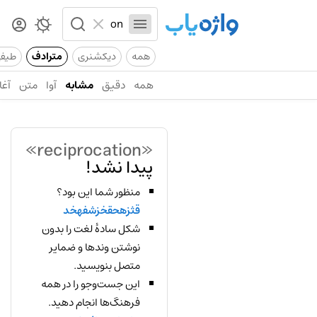
همه
دیکشنری
مترادف
طیف
همه
دقیق
مشابه
آوا
متن
آغا
«reciprocation»
پیدا نشد!
منظور شما این بود؟
قثزهحقخزشفهخد
شکل سادهٔ لغت را بدون
نوشتن وندها و ضمایر
متصل بنویسید.
این جست‌وجو را در همه
فرهنگ‌ها انجام دهید.