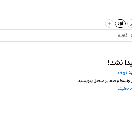
+
ی
آزاد
قافیه
دا نشد!
زشفهخد
 وندها و ضمایر متصل بنویسید.
د دهید.