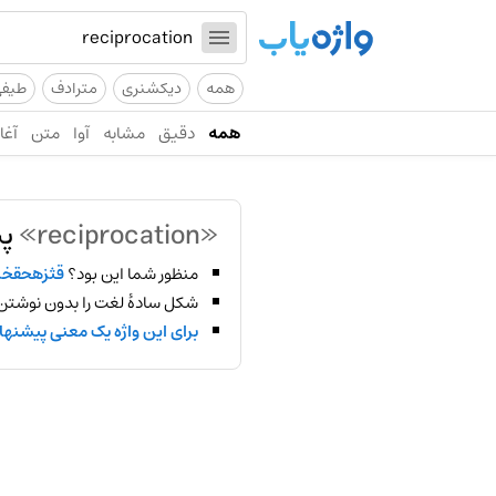
همه
دیکشنری
مترادف
طیف
همه
دقیق
مشابه
آوا
متن
آغاز
«reciprocation»
پی
منظور شما این بود؟
قثزهحقخ
شکل سادهٔ لغت را بدون نوشتن
برای این واژه یک معنی پیشنها