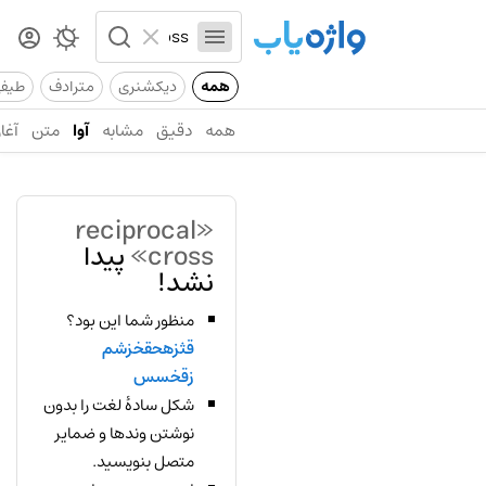
همه
دیکشنری
مترادف
طیف
همه
دقیق
مشابه
آوا
متن
آغاز
«reciprocal
cross»
پیدا
نشد!
منظور شما این بود؟
قثزهحقخزشم
زقخسس
شکل سادهٔ لغت را بدون
نوشتن وندها و ضمایر
متصل بنویسید.