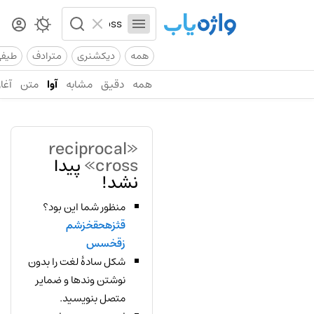
همه
دیکشنری
مترادف
طیف
همه
دقیق
مشابه
آوا
متن
آغاز
«reciprocal
cross»
پیدا
نشد!
منظور شما این بود؟
قثزهحقخزشم
زقخسس
شکل سادهٔ لغت را بدون
نوشتن وندها و ضمایر
متصل بنویسید.