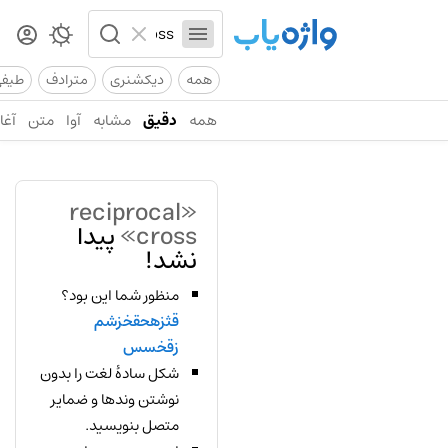
همه
دیکشنری
مترادف
طیف
همه
دقیق
مشابه
آوا
متن
آغاز
«reciprocal
cross»
پیدا
نشد!
منظور شما این بود؟
قثزهحقخزشم
زقخسس
شکل سادهٔ لغت را بدون
نوشتن وندها و ضمایر
متصل بنویسید.