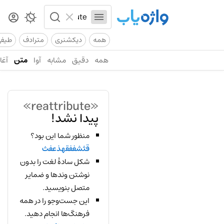
همه
دیکشنری
مترادف
طیف
همه
دقیق
مشابه
آوا
متن
آغاز
«reattribute»
پیدا نشد!
منظور شما این بود؟
قثشففقهذعفث
شکل سادهٔ لغت را بدون
نوشتن وندها و ضمایر
متصل بنویسید.
این جست‌وجو را در همه
فرهنگ‌ها انجام دهید.