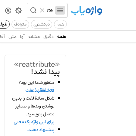
همه
دیکشنری
مترادف
طیف
همه
دقیق
مشابه
آوا
متن
آغاز
«reattribute»
پیدا نشد!
منظور شما این بود؟
قثشففقهذعفث
شکل سادهٔ لغت را بدون
نوشتن وندها و ضمایر
متصل بنویسید.
برای این واژه یک معنی
پیشنهاد دهید.