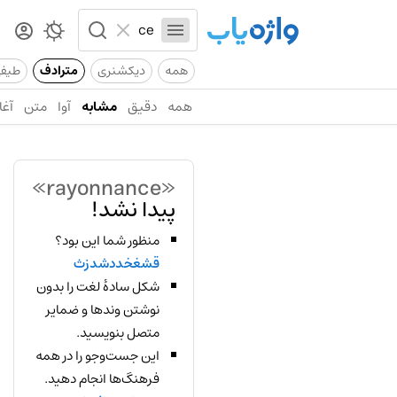
همه
دیکشنری
مترادف
طیف
همه
دقیق
مشابه
آوا
متن
آغا
«rayonnance»
پیدا نشد!
منظور شما این بود؟
قشغخددشدزث
شکل سادهٔ لغت را بدون
نوشتن وندها و ضمایر
متصل بنویسید.
این جست‌وجو را در همه
فرهنگ‌ها انجام دهید.