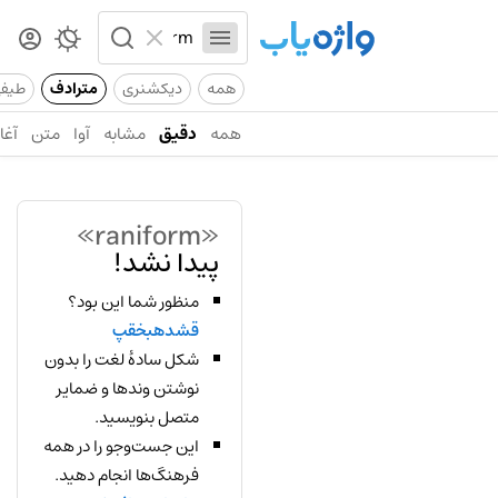
همه
دیکشنری
مترادف
طیف
همه
دقیق
مشابه
آوا
متن
آغاز
«raniform»
پیدا نشد!
منظور شما این بود؟
قشدهبخقپ
شکل سادهٔ لغت را بدون
نوشتن وندها و ضمایر
متصل بنویسید.
این جست‌وجو را در همه
فرهنگ‌ها انجام دهید.