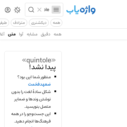
همه
دیکشنری
مترادف
طیف
همه
دقیق
مشابه
آوا
متن
آغاز
«quintole»
پیدا نشد!
منظور شما این بود؟
ضعهدفخمث
شکل سادهٔ لغت را بدون
نوشتن وندها و ضمایر
متصل بنویسید.
این جست‌وجو را در همه
فرهنگ‌ها انجام دهید.