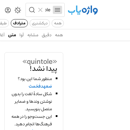
همه
دیکشنری
مترادف
طیف
همه
دقیق
مشابه
آوا
متن
آغاز
«quintole»
پیدا نشد!
منظور شما این بود؟
ضعهدفخمث
شکل سادهٔ لغت را بدون
نوشتن وندها و ضمایر
متصل بنویسید.
این جست‌وجو را در همه
فرهنگ‌ها انجام دهید.