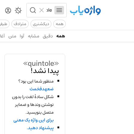
همه
دیکشنری
مترادف
طیف
همه
دقیق
مشابه
آوا
متن
آغاز
«quintole»
پیدا نشد!
منظور شما این بود؟
ضعهدفخمث
شکل سادهٔ لغت را بدون
نوشتن وندها و ضمایر
متصل بنویسید.
برای این واژه یک معنی
پیشنهاد دهید.