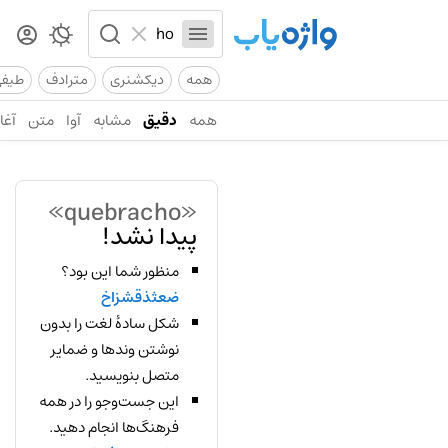
همه
دیکشنری
مترادف
طیف
همه
دقیق
مشابه
آوا
متن
آغاز
«quebracho»
پیدا نشد!
منظور شما این بود؟
ضعثذقشزاخ
شکل سادهٔ لغت را بدون
نوشتن وندها و ضمایر
متصل بنویسید.
این جست‌وجو را در همه
فرهنگ‌ها انجام دهید.