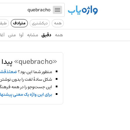
همه
دیکشنری
مترادف
طیف
همه
دقیق
مشابه
آوا
متن
آغاز
«quebracho»
پیدا 
منظور شما این بود؟
ضعثذقشز
شکل سادهٔ لغت را بدون نوشتن
این جست‌وجو را در همه فرهنگ‌
برای این واژه یک معنی پیشنها