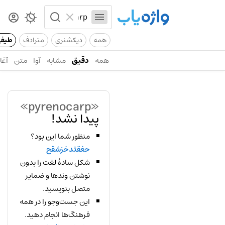
همه
دیکشنری
مترادف
طیف
همه
دقیق
مشابه
آوا
متن
آغاز
«pyrenocarp»
پیدا نشد!
منظور شما این بود؟
حغقثدخزشقح
شکل سادهٔ لغت را بدون
نوشتن وندها و ضمایر
متصل بنویسید.
این جست‌وجو را در همه
فرهنگ‌ها انجام دهید.