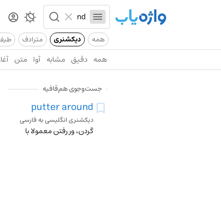
همه
دیکشنری
مترادف
طیف
همه
دقیق
مشابه
آوا
متن
آغاز
جست‌وجوی هم‌قافیه
putter around
دیکشنری انگلیسی به فارسی
گردن، ور رفتن معمولا با