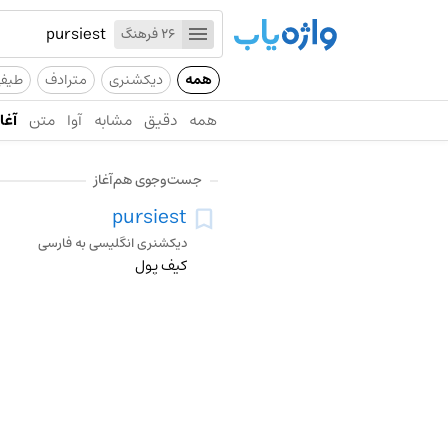
26 فرهنگ
همه
دیکشنری
مترادف
طیف
همه
دقیق
مشابه
آوا
متن
آغاز
جست‌وجوی هم‌آغاز
pursiest
دیکشنری انگلیسی به فارسی
کیف پول