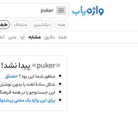
همه
دیکشنری
مترادف
طیف
همه
دقیق
مشابه
آوا
متن
آغا
«puker»
پیدا نشد!
منظور شما این بود؟
حعنثق
شکل سادهٔ لغت را بدون نوشتن
این جست‌وجو را در همه فرهنگ‌
برای این واژه یک معنی پیشنها