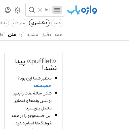
همه
دیکشنری
مترادف
طیف
همه
دقیق
مشابه
آوا
متن
آغاز
«pufflet»
پیدا
نشد!
منظور شما این بود؟
حعببمثف
شکل سادهٔ لغت را بدون
نوشتن وندها و ضمایر
متصل بنویسید.
این جست‌وجو را در همه
فرهنگ‌ها انجام دهید.