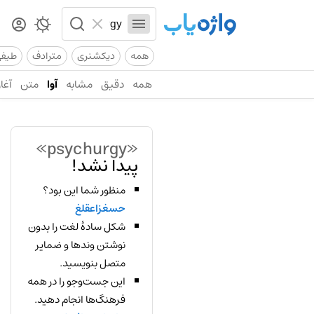
همه
دیکشنری
مترادف
طیف
همه
دقیق
مشابه
آوا
متن
آغاز
«psychurgy»
پیدا نشد!
منظور شما این بود؟
حسغزاعقلغ
شکل سادهٔ لغت را بدون
نوشتن وندها و ضمایر
متصل بنویسید.
این جست‌وجو را در همه
فرهنگ‌ها انجام دهید.